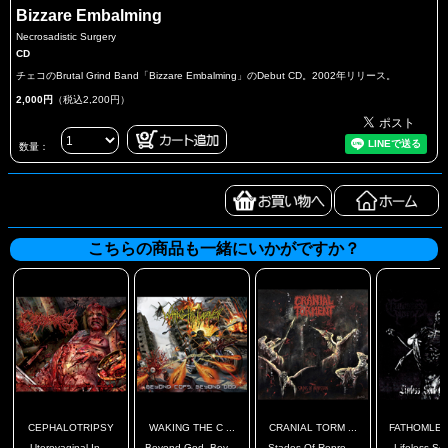
Bizzare Embalming
Necrosadistic Surgery
CD
チェコのBrutal Grind Band「Bizzare Embalming」のDebut CD。2002年リリース。
2,000円
（税込2,200円）
数量：
こちらの商品も一緒にいかがですか？
CEPHALOTRIPSY
WAKING THE C ...
CRANIAL TORM ...
FATHOMLESS
Uterovaginal In ...
Beyond God. Bey ...
Stades Of Repre ...
Lifeless Sou