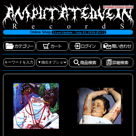
[
English Online Store
]
Online Shop
[ Last Update : July 31, 2026 (Fri.) ]