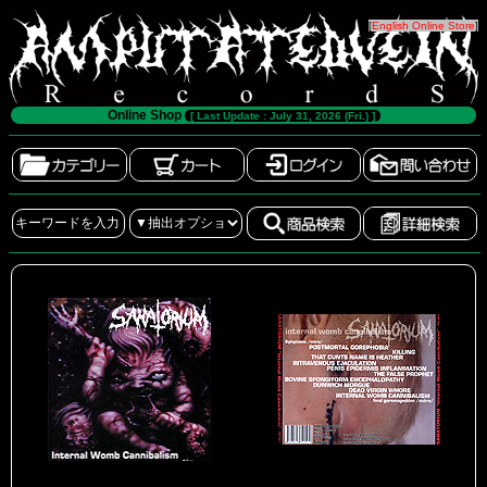
[
English Online Store
]
Online Shop
[ Last Update : July 31, 2026 (Fri.) ]