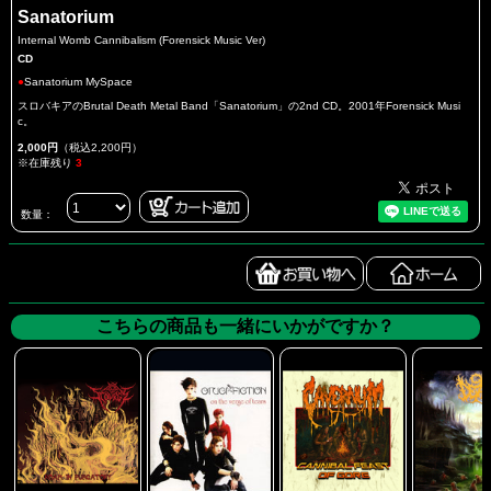
Sanatorium
Internal Womb Cannibalism (Forensick Music Ver)
CD
●
Sanatorium MySpace
スロバキアのBrutal Death Metal Band「Sanatorium」の2nd CD。2001年Forensick Musi
c。
2,000円
（税込2,200円）
※在庫残り
3
数量：
こちらの商品も一緒にいかがですか？