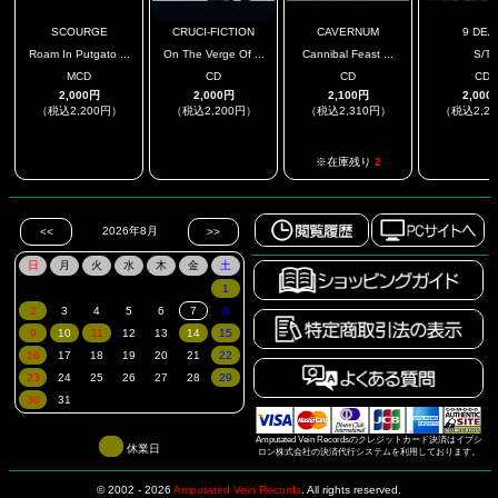
SCOURGE
CRUCI-FICTION
CAVERNUM
9 DEA
Roam In Putgato ...
On The Verge Of ...
Cannibal Feast ...
S/T
MCD
CD
CD
CD
2,000円
2,000円
2,100円
2,000
（税込2,200円）
（税込2,200円）
（税込2,310円）
（税込2,2
.
.
.
※在庫残り
2
Amputated Vein Recordsのクレジットカード決済はイプシ
休業日
ロン株式会社の決済代行システムを利用しております。
© 2002 - 2026
Amputated Vein Records
.
All rights reserved.