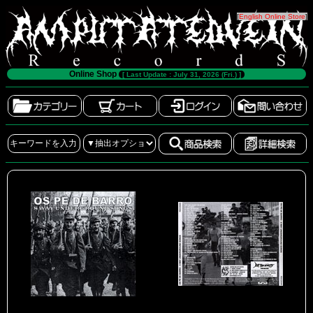
[
English Online Store
]
Online Shop
[ Last Update : July 31, 2026 (Fri.) ]