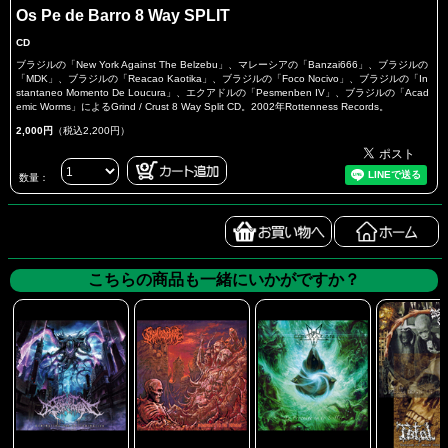
Os Pe de Barro 8 Way SPLIT
CD
ブラジルの「New York Against The Belzebu」、マレーシアの「Banzai666」、ブラジルの
「MDK」、ブラジルの「Reacao Kaotika」、ブラジルの「Foco Nocivo」、ブラジルの「In
stantaneo Momento De Loucura」、エクアドルの「Pesmenben IV」、ブラジルの「Acad
emic Worms」によるGrind / Crust 8 Way Split CD。2002年Rottenness Records。
2,000円
（税込2,200円）
数量：
こちらの商品も一緒にいかがですか？