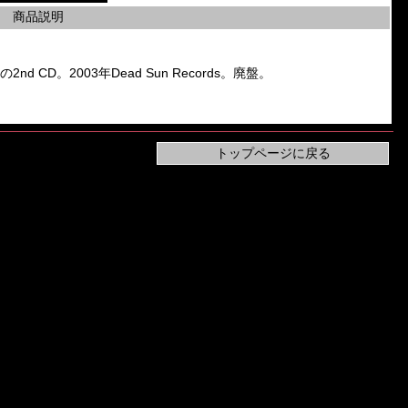
商品説明
n」の2nd CD。2003年Dead Sun Records。廃盤。