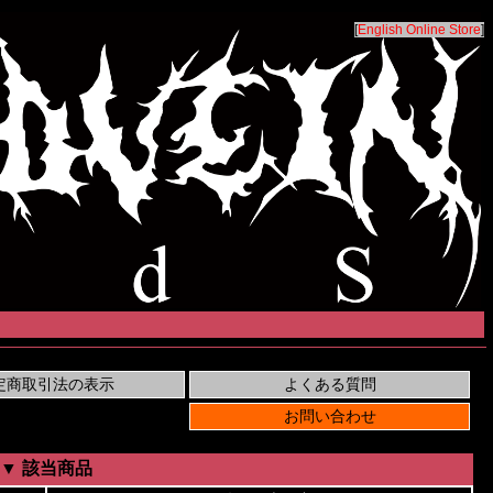
[
English Online Store
]
▼ 該当商品