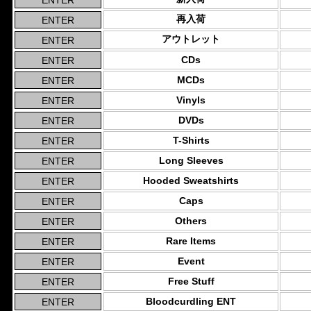
再入荷
アウトレット
CDs
MCDs
Vinyls
DVDs
T-Shirts
Long Sleeves
Hooded Sweatshirts
Caps
Others
Rare Items
Event
Free Stuff
Bloodcurdling ENT