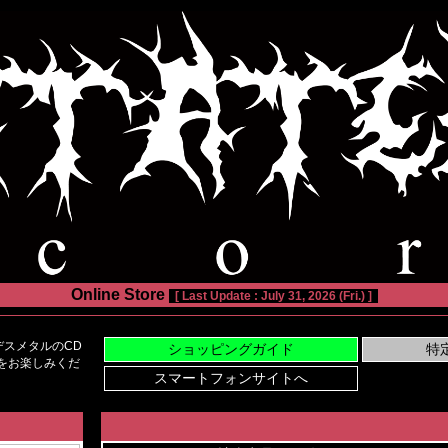
Online Store
[ Last Update : July 31, 2026 (Fri.) ]
スメタルのCD
い物をお楽しみくだ