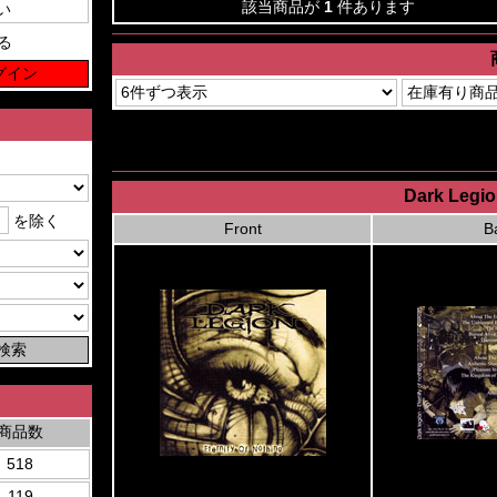
該当商品が
1
件あります
る
Dark Legion
を除く
Front
B
商品数
518
119