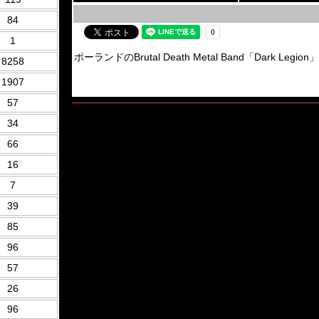
84
1
ポーランドのBrutal Death Metal Band「Dark Legio
8258
1907
57
34
66
16
7
39
85
96
57
26
96