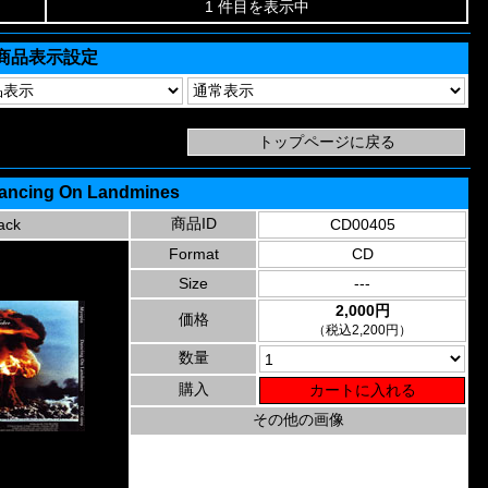
1 件目を表示中
商品表示設定
Dancing On Landmines
商品ID
ack
CD00405
Format
CD
Size
---
2,000円
価格
（税込2,200円）
数量
購入
その他の画像