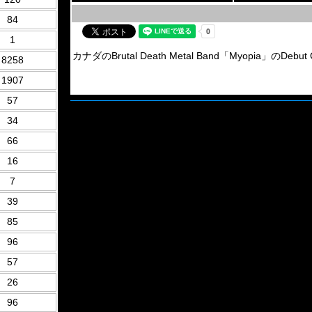
84
1
カナダのBrutal Death Metal Band「Myopia」の
8258
1907
57
34
66
16
7
39
85
96
57
26
96