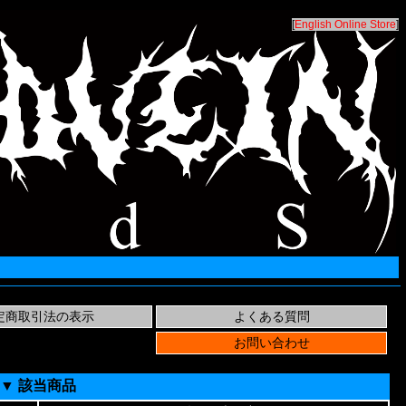
[
English Online Store
]
▼ 該当商品