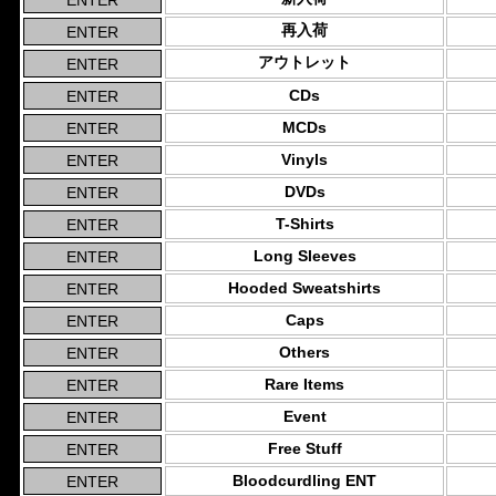
再入荷
アウトレット
CDs
MCDs
Vinyls
DVDs
T-Shirts
Long Sleeves
Hooded Sweatshirts
Caps
Others
Rare Items
Event
Free Stuff
Bloodcurdling ENT