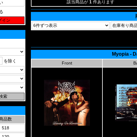
該当商品が
1
件あります
る
Myopia - 
を除く
Front
B
商品数
518
120