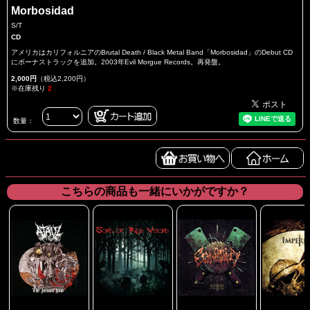
Morbosidad
S/T
CD
アメリカはカリフォルニアのBrutal Death / Black Metal Band「Morbosidad」のDebut CD
にボーナストラックを追加。2003年Evil Morgue Records。再発盤。
2,000円
（税込2,200円）
※在庫残り
2
数量：
こちらの商品も一緒にいかがですか？