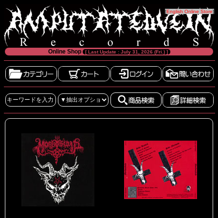
[
English Online Store
]
Online Shop
[ Last Update : July 31, 2026 (Fri.) ]