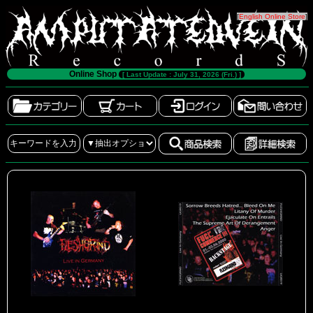
[
English Online Store
]
Online Shop
[ Last Update : July 31, 2026 (Fri.) ]