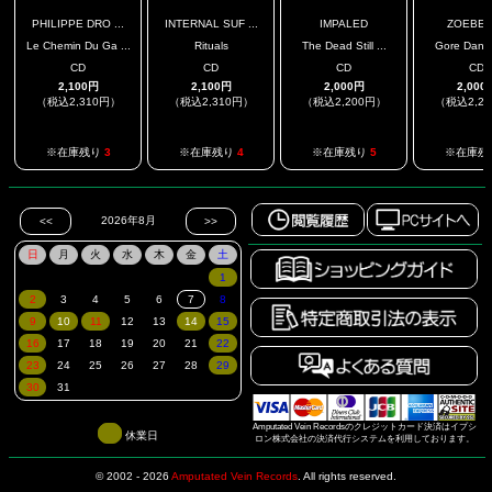
PHILIPPE DRO ...
INTERNAL SUF ...
IMPALED
ZOEBEA
Le Chemin Du Ga ...
Rituals
The Dead Still ...
Gore Dance
CD
CD
CD
CD
2,100円
2,100円
2,000円
2,000
（税込2,310円）
（税込2,310円）
（税込2,200円）
（税込2,2
※在庫残り
3
※在庫残り
4
※在庫残り
5
※在庫残
Amputated Vein Recordsのクレジットカード決済はイプシ
休業日
ロン株式会社の決済代行システムを利用しております。
© 2002 - 2026
Amputated Vein Records
.
All rights reserved.