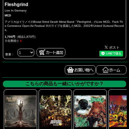
Fleshgrind
Live In Germany
MCD
アメリカはイリノイのBrutal Grind Death Metal Band「Fleshgrind」のLive MCD。Fack Th
e Commerce Open Air Festival Ⅲのライブを収録したMCD。2002年United Guttural Record
s。
1,700円
（税込1,870円）
※在庫残り
4
数量：
こちらの商品も一緒にいかがですか？