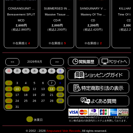
CONSANGUINIT ...
SUBMERSED IN ...
SANGUINARY V ...
KILLHAM
Bereavement SPLIT
Massive Tissue ...
Mastery Of The ...
Time Of Im
MCD
CD-R
CD
CD
2,600円
2,000円
2,200円
2,000
（税込2,860円）
（税込2,200円）
（税込2,420円）
（税込2,2
.
※在庫残り
4
※在庫残り
5
※在庫残り
2
Amputated Vein Recordsのクレジットカード決済はイプシ
休業日
ロン株式会社の決済代行システムを利用しております。
© 2002 - 2026
Amputated Vein Records
.
All rights reserved.