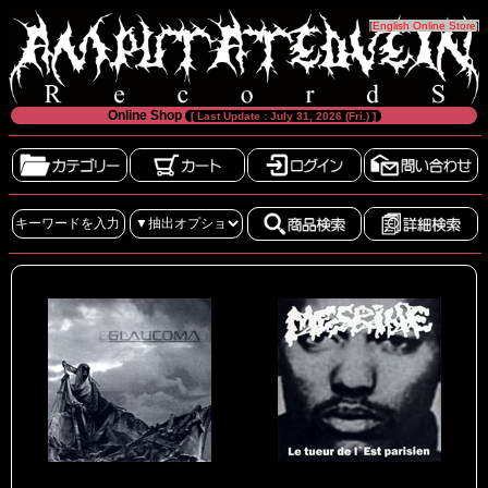
[
English Online Store
]
Online Shop
[ Last Update : July 31, 2026 (Fri.) ]