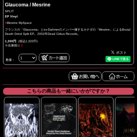
Glaucoma / Mesrine
SPLIT
EP Vinyl
●
Mesrine MySpace
フランスの「Glaucoma」とex-Dahmerのメンバー擁するカナダの「Mesrine」によるBrutal
Death Grind Split EP。2002年Dead Cirkus Records。
1,200円
（税込1,320円）
※在庫残り
2
数量：
こちらの商品も一緒にいかがですか？