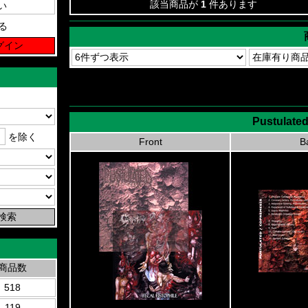
該当商品が
1
件あります
る
Pustulated
を除く
Front
B
商品数
518
119