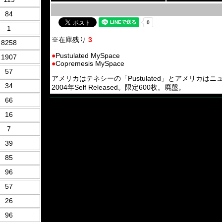
84
1
※在庫残り
3
8258
●
Pustulated MySpace
1907
●
Copremesis MySpace
57
アメリカはテネシーの「Pustulated」とアメリカはニューヨークの
34
2004年Self Released。限定600枚。廃盤。
66
16
7
39
85
96
57
26
96