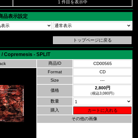
1 件目を表示中
商品表示設定
 / Copremesis - SPLIT
商品ID
ack
CD00565
Format
CD
Size
---
2,800円
価格
（税込3,080円）
数量
購入
その他の画像