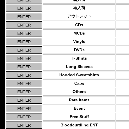
再入荷
アウトレット
CDs
MCDs
Vinyls
DVDs
T-Shirts
Long Sleeves
Hooded Sweatshirts
Caps
Others
Rare Items
Event
Free Stuff
Bloodcurdling ENT