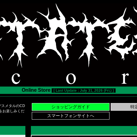
Online Store
[ Last Update : July 31, 2026 (Fri.) ]
スメタルのCD
い物をお楽しみくだ