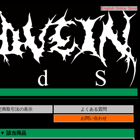
[
English Online Store
]
▼ 該当商品