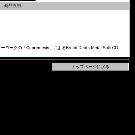
商品説明
「Copremesis」によるBrutal Death Metal Split CD。