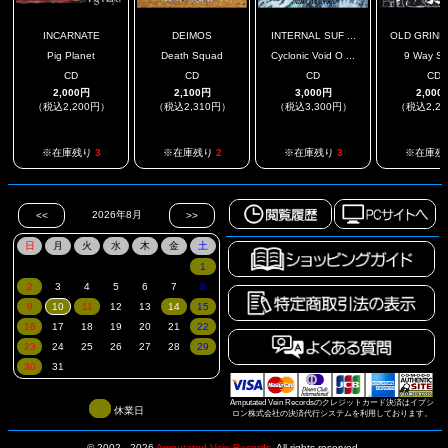
INCARNATE
DEIMOS
INTERNAL SUF ...
OLD GRINDE
Pig Planet
Death Squad
Cyclonic Void O ...
9 Way SP
CD
CD
CD
CD
2,000円
2,100円
3,000円
2,000
（税込2,200円）
（税込2,310円）
（税込3,300円）
（税込2,2
※在庫残り
3
※在庫残り
2
※在庫残り
3
※在庫残
Amputated Vein Recordsのクレジットカード決済はイプシ
休業日
ロン株式会社の決済代行システムを利用しております。
© 2002 - 2026
Amputated Vein Records
.
All rights reserved.