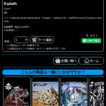
Kadath
Cruel !
CD
ドイツのBrutal Death Metal Band「Kadath」のDebut CD。1999年Teutonic Existence Rec
ords。
2,000円
（税込2,200円）
※在庫残り
2
数量：
※
この商品はクーポン対象外です。
※
この商品はポイント対象外（ポイント使用も不可）です。
こちらの商品も一緒にいかがですか？