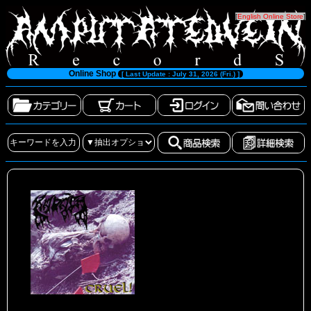
[
English Online Store
]
Online Shop
[ Last Update : July 31, 2026 (Fri.) ]