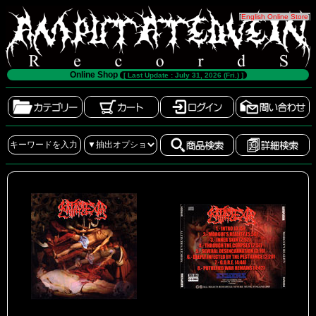
[
English Online Store
]
Online Shop
[ Last Update : July 31, 2026 (Fri.) ]