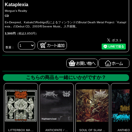
Kataplexia
Morgue's Reality
CD
Ex-Deepred、KabakのRodrigo氏によるフィンランドのBrutal Death Metal Project「Katapl
exia」のDebut CD。2003年Severe Music。入手困難。
3,500円
（税込3,850円）
数量：
こちらの商品も一緒にいかがですか？
LITTERBOX MA ...
ANTICIPATE / ...
SOUL OF SLAM ...
ANTHEO