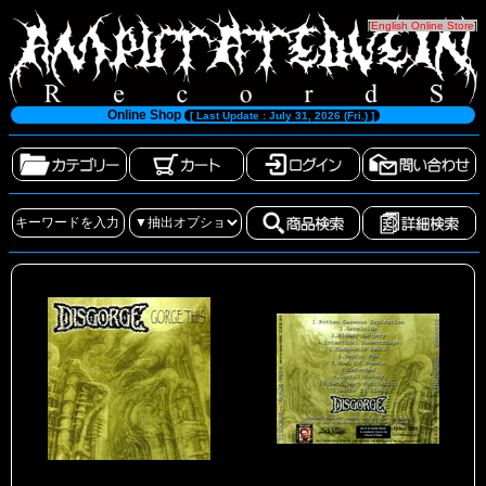
[
English Online Store
]
Online Shop
[ Last Update : July 31, 2026 (Fri.) ]