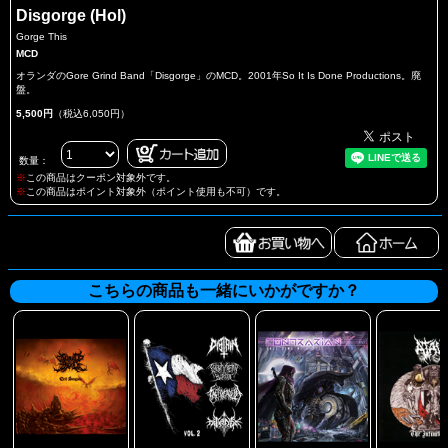
Disgorge (Hol)
Gorge This
MCD
オランダのGore Grind Band「Disgorge」のMCD。2001年So It Is Done Productions。廃
盤。
5,500円
（税込6,050円）
数量：
※
この商品はクーポン対象外です。
※
この商品はポイント対象外（ポイント使用も不可）です。
こちらの商品も一緒にいかがですか？