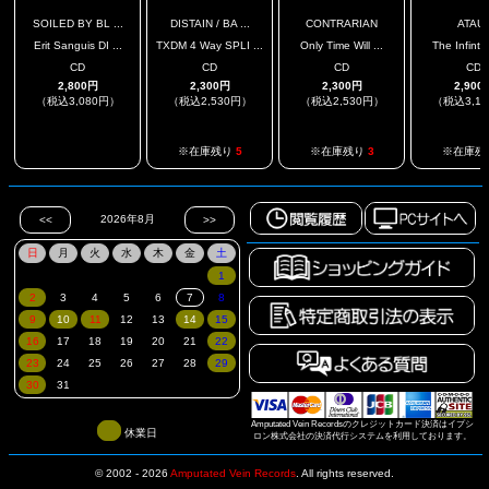
SOILED BY BL ...
DISTAIN / BA ...
CONTRARIAN
ATAU
Erit Sanguis DI ...
TXDM 4 Way SPLI ...
Only Time Will ...
The Infintit
CD
CD
CD
CD
2,800円
2,300円
2,300円
2,900
（税込3,080円）
（税込2,530円）
（税込2,530円）
（税込3,1
.
※在庫残り
5
※在庫残り
3
※在庫残
Amputated Vein Recordsのクレジットカード決済はイプシ
休業日
ロン株式会社の決済代行システムを利用しております。
© 2002 - 2026
Amputated Vein Records
.
All rights reserved.