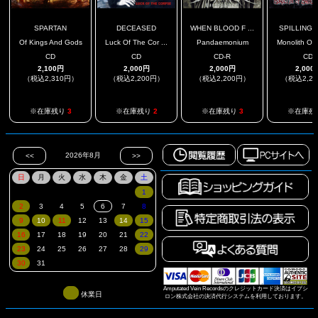
SPARTAN
DECEASED
WHEN BLOOD F ...
SPILLING E
Of Kings And Gods
Luck Of The Cor ...
Pandaemonium
Monolith Of 
CD
CD
CD-R
CD
2,100円
2,000円
2,000円
2,000
（税込2,310円）
（税込2,200円）
（税込2,200円）
（税込2,2
※在庫残り
3
※在庫残り
2
※在庫残り
3
※在庫残
Amputated Vein Recordsのクレジットカード決済はイプシ
休業日
ロン株式会社の決済代行システムを利用しております。