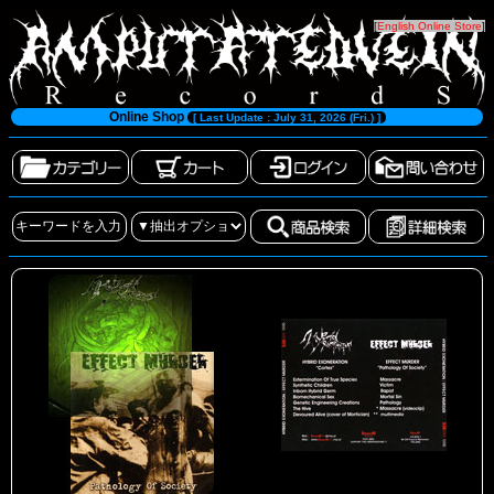
[
English Online Store
]
Online Shop
[ Last Update : July 31, 2026 (Fri.) ]