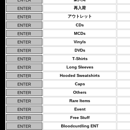
再入荷
アウトレット
CDs
MCDs
Vinyls
DVDs
T-Shirts
Long Sleeves
Hooded Sweatshirts
Caps
Others
Rare Items
Event
Free Stuff
Bloodcurdling ENT