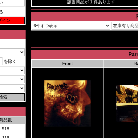
該当商品が
1
件あります
る
Parr
を除く
Front
B
商品数
518
119