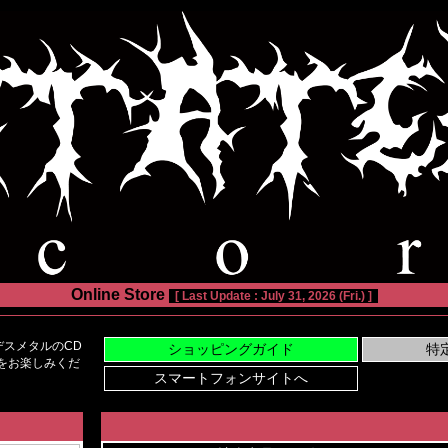
Online Store
[ Last Update : July 31, 2026 (Fri.) ]
スメタルのCD
い物をお楽しみくだ