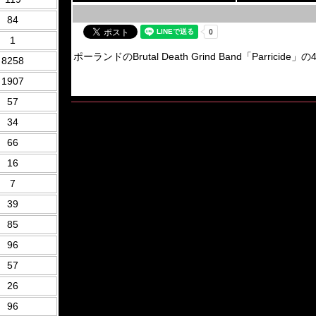
84
1
ポーランドのBrutal Death Grind Band「Parricide」の4
8258
1907
57
34
66
16
7
39
85
96
57
26
96