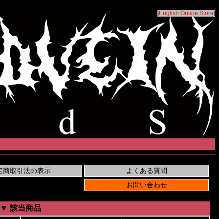
[
English Online Store
]
▼ 該当商品