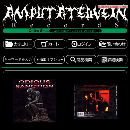
[
English Online Store
]
Online Shop
[ Last Update : July 31, 2026 (Fri.) ]