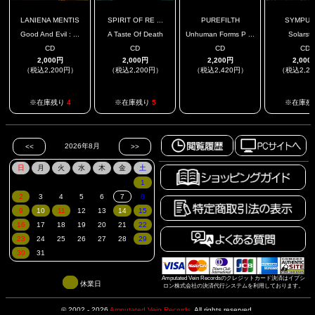
LANIENA MENTIS
SPIRIT OF RE ...
PUREFILTH
SYMPUL
Good And Evil : ...
A Taste Of Death
Unhuman Forms P ...
Solarst
CD
CD
CD
CD
2,000円
2,000円
2,200円
2,000
（税込2,200円）
（税込2,200円）
（税込2,420円）
（税込2,2
.
※在庫残り
4
※在庫残り
5
※在庫残
Amputated Vein Recordsのクレジットカード決済はイプシ
休業日
ロン株式会社の決済代行システムを利用しております。
© 2002 - 2026
Amputated Vein Records
.
All rights reserved.