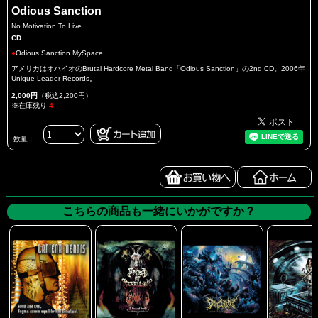
Odious Sanction
No Motivation To Live
CD
●
Odious Sanction MySpace
アメリカはオハイオのBrutal Hardcore Metal Band「Odious Sanction」の2nd CD。2006年
Unique Leader Records。
2,000円
（税込2,200円）
※在庫残り
4
数量：
こちらの商品も一緒にいかがですか？