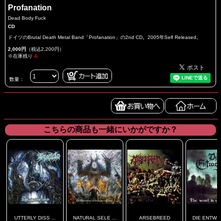
Profanation
Dead Body Fuck
CD
ドイツのBrutal Death Metal Band「Profanation」の2nd CD。2005年Self Released。
2,000円
（税込2,200円）
※在庫残り
4
数量：
こちらの商品も一緒にいかがですか？
UTTERLY DISS ...
NATURAL SELE ...
ARSEBREED
DIE ENTWE