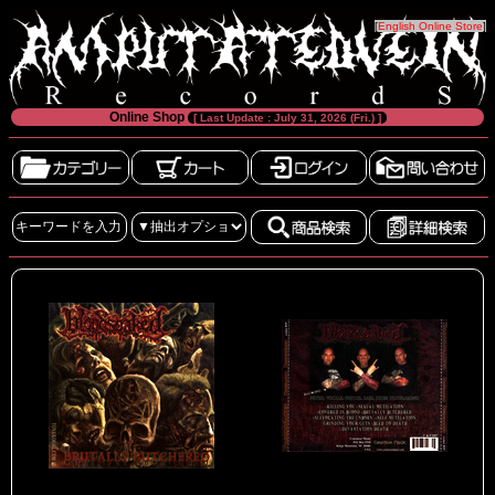
[
English Online Store
]
Online Shop
[ Last Update : July 31, 2026 (Fri.) ]