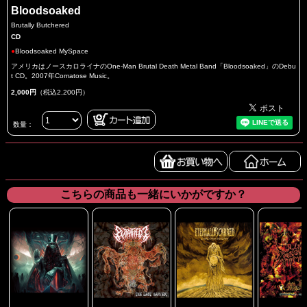
Bloodsoaked
Brutally Butchered
CD
●
Bloodsoaked MySpace
アメリカはノースカロライナのOne-Man Brutal Death Metal Band「Bloodsoaked」のDebu
t CD。2007年Comatose Music。
2,000円
（税込2,200円）
数量：
こちらの商品も一緒にいかがですか？