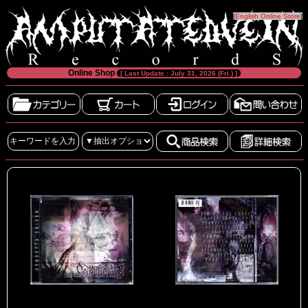
[
English Online Store
]
Online Shop
[ Last Update : July 31, 2026 (Fri.) ]