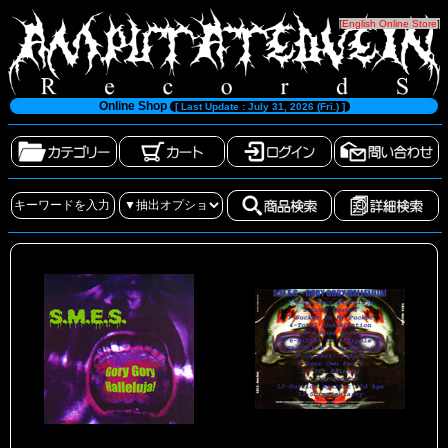
[
English Online Store
]
Online Shop
[ Last Update : July 31, 2026 (Fri.) ]