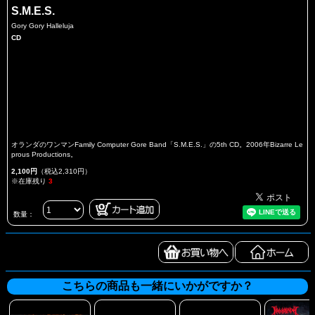
S.M.E.S.
Gory Gory Halleluja
CD
オランダのワンマンFamily Computer Gore Band「S.M.E.S.」の5th CD。2006年Bizarre Le
prous Productions。
2,100円
（税込2,310円）
※在庫残り
3
数量：
こちらの商品も一緒にいかがですか？