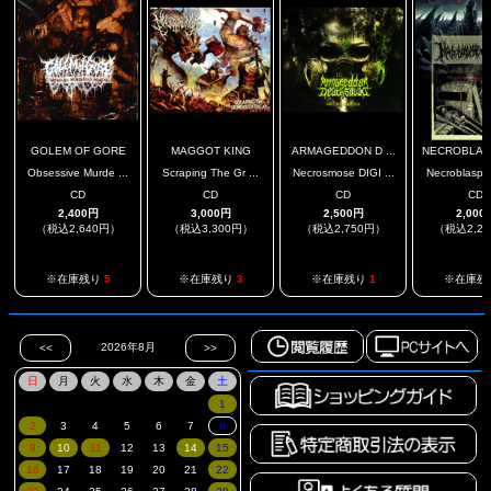
GOLEM OF GORE
MAGGOT KING
ARMAGEDDON D ...
NECROBLA
Obsessive Murde ...
Scraping The Gr ...
Necrosmose DIGI ...
Necroblasphe
CD
CD
CD
CD
2,400円
3,000円
2,500円
2,000
（税込2,640円）
（税込3,300円）
（税込2,750円）
（税込2,2
※在庫残り
5
※在庫残り
3
※在庫残り
1
※在庫残