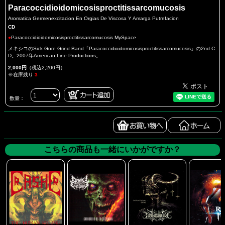
Paracoccidioidomicosisproctitissarcomucosis
Aromatica Germenexcitacion En Orgias De Viscosa Y Amarga Putrefacion
CD
●
Paracoccidioidomicosisproctitissarcomucosis MySpace
メキシコのSick Gore Grind Band「Paracoccidioidomicosisproctitissarcomucosis」の2nd C
D。2007年American Line Productions。
2,000円
（税込2,200円）
※在庫残り
3
数量：
こちらの商品も一緒にいかがですか？