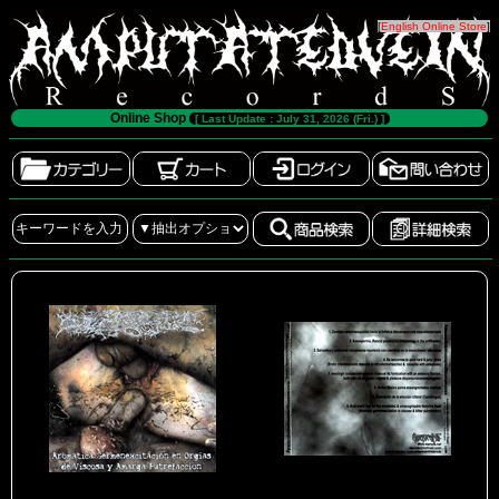
[
English Online Store
]
Online Shop
[ Last Update : July 31, 2026 (Fri.) ]