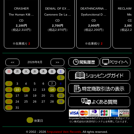
CRASHER
DENIAL OF EX ...
DEATHINCARNA ...
RECLAIM TH
The Human Killi ...
Carronero De La ...
Dysfunctional D ...
Mira
CD
CD
CD
CD
2,100円
2,700円
2,000円
2,000
（税込2,310円）
（税込2,970円）
（税込2,200円）
（税込2,2
.
.
※在庫残り
2
※在庫残り
2
Amputated Vein Recordsのクレジットカード決済はイプシ
休業日
ロン株式会社の決済代行システムを利用しております。
© 2002 - 2026
Amputated Vein Records
.
All rights reserved.