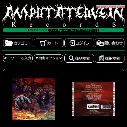
[
English Online Store
]
Online Shop
[ Last Update : July 31, 2026 (Fri.) ]