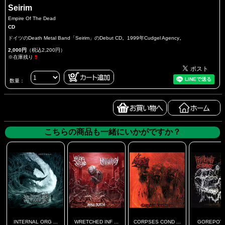
Seirim
Empire Of The Dead
CD
ドイツのDeath Metal Band「Seirim」のDebut CD。1999年Cudgel Agency。
2,000円
（税込2,200円）
※在庫残り
5
数量：
こちらの商品も一緒にいかがですか？
INTERNAL ORG ...
WRETCHED INF ...
CORPSES COND ...
GOREPOT / 