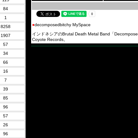
84
1
●
decomposedbitchy MySpace
8258
インドネシアのBrutal Death Metal Band「De
1907
Coyote Records。
57
34
66
16
7
39
85
96
57
26
96