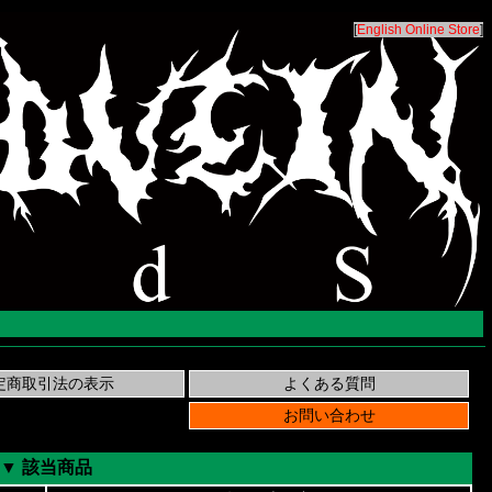
[
English Online Store
]
▼ 該当商品