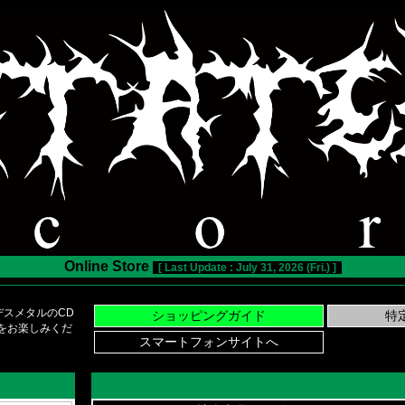
Online Store
[ Last Update : July 31, 2026 (Fri.) ]
スメタルのCD
い物をお楽しみくだ