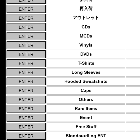
再入荷
アウトレット
CDs
MCDs
Vinyls
DVDs
T-Shirts
Long Sleeves
Hooded Sweatshirts
Caps
Others
Rare Items
Event
Free Stuff
Bloodcurdling ENT