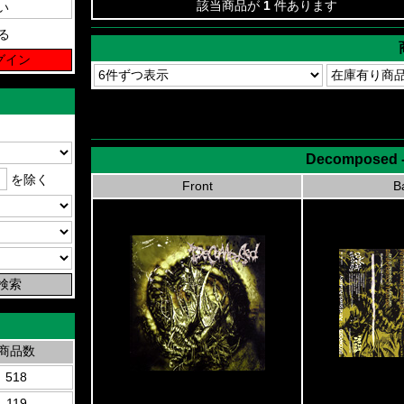
該当商品が
1
件あります
る
Decomposed - 
を除く
Front
B
商品数
518
119