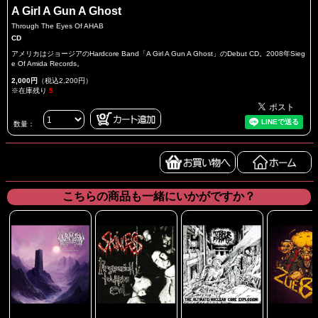
A Girl A Gun A Ghost
Through The Eyes Of AHAB
CD
アメリカはジョージアのHardcore Band「A Girl A Gun A Ghost」のDebut CD。2008年Sieg
e Of Amida Records。
2,000円
（税込2,200円）
※在庫残り
5
数量：
こちらの商品も一緒にいかがですか？