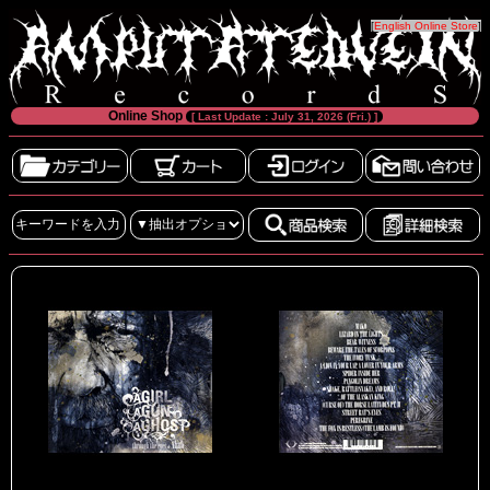
[
English Online Store
]
Online Shop
[ Last Update : July 31, 2026 (Fri.) ]