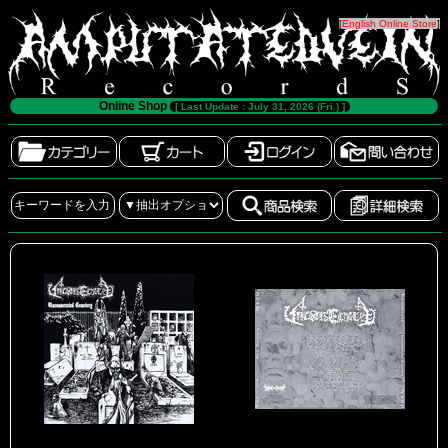
[
English Online Store
]
Online Shop
[ Last Update : July 31, 2026 (Fri.) ]