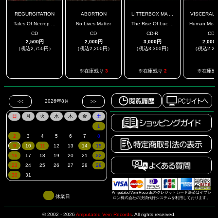
REGURGITATION
ABORTION
LITTERBOX MA ...
VISCERAL E
Tales Of Necrop ...
No Lives Matter
The Rise Of Luc ...
Human Meat D
CD
CD
CD-R
CD
2,500円
2,000円
3,000円
2,000
（税込2,750円）
（税込2,200円）
（税込3,300円）
（税込2,2
.
※在庫残り
3
※在庫残り
2
※在庫残
Amputated Vein Recordsのクレジットカード決済はイプシ
休業日
ロン株式会社の決済代行システムを利用しております。
© 2002 - 2026
Amputated Vein Records
.
All rights reserved.