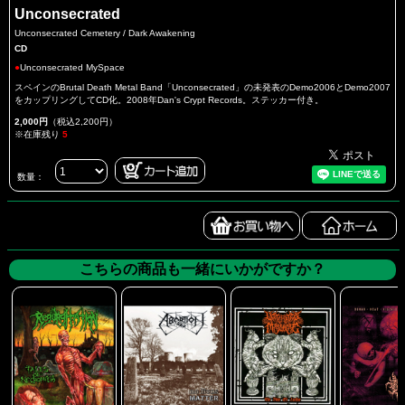
Unconsecrated
Unconsecrated Cemetery / Dark Awakening
CD
●
Unconsecrated MySpace
スペインのBrutal Death Metal Band「Unconsecrated」の未発表のDemo2006とDemo2007
をカップリングしてCD化。2008年Dan's Crypt Records。ステッカー付き。
2,000円
（税込2,200円）
※在庫残り
5
数量：
こちらの商品も一緒にいかがですか？