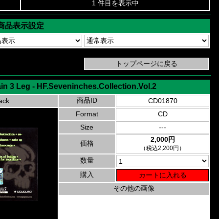
1 件目を表示中
商品表示設定
in 3 Leg - HF.Seveninches.Collection.Vol.2
商品ID
ack
CD01870
Format
CD
Size
---
2,000円
価格
（税込2,200円）
数量
購入
その他の画像