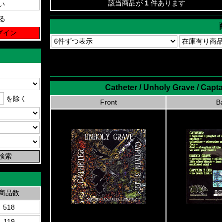
該当商品が
1
件あります
る
Catheter / Unholy Grave / Capta
を除く
Front
B
商品数
518
119