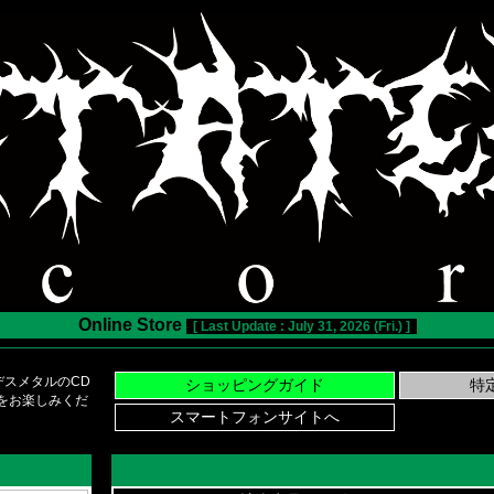
Online Store
[ Last Update : July 31, 2026 (Fri.) ]
スメタルのCD
い物をお楽しみくだ