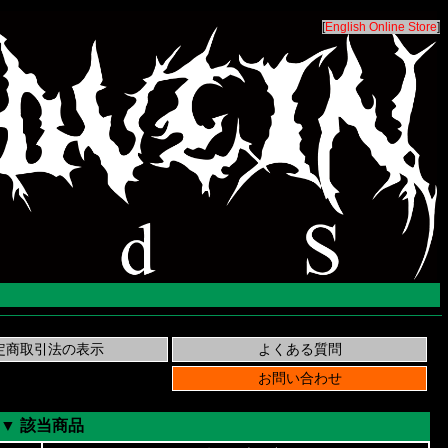
[
English Online Store
]
▼ 該当商品