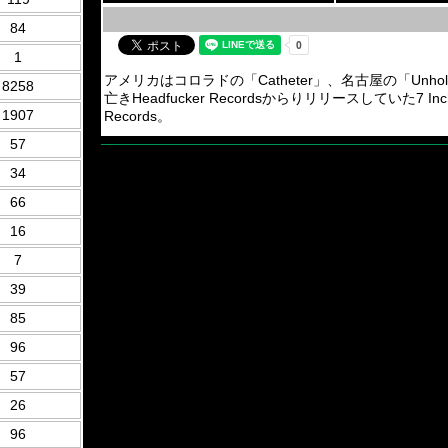
84
1
アメリカはコロラドの「Catheter」、名古屋の「Unholy
8258
亡きHeadfucker Recordsからりリリースしていた7
1907
Records。
57
34
66
16
7
39
85
96
57
26
96