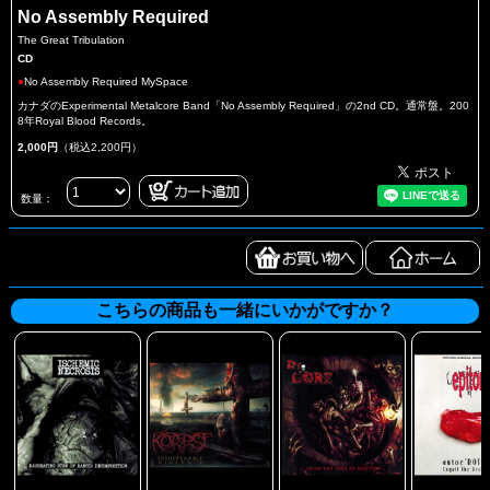
No Assembly Required
The Great Tribulation
CD
●
No Assembly Required MySpace
カナダのExperimental Metalcore Band「No Assembly Required」の2nd CD。通常盤。200
8年Royal Blood Records。
2,000円
（税込2,200円）
数量：
こちらの商品も一緒にいかがですか？