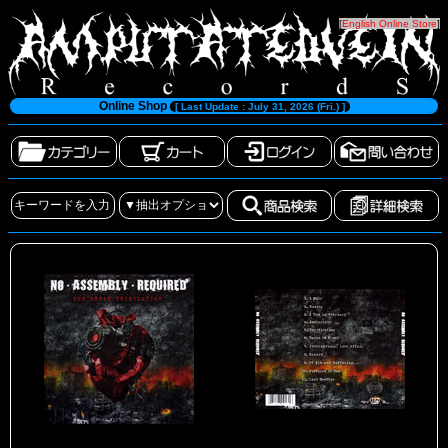
[
English Online Store
]
Online Shop
[ Last Update : July 31, 2026 (Fri.) ]