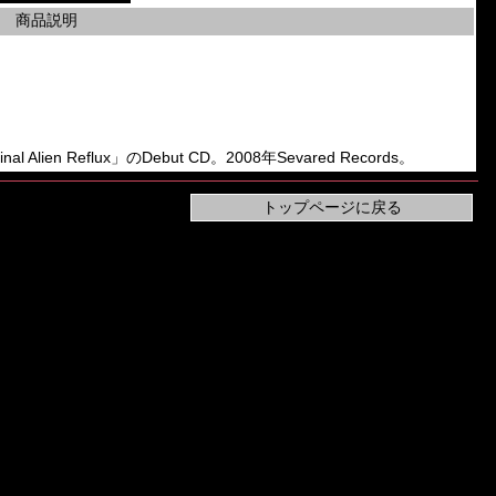
商品説明
al Alien Reflux」のDebut CD。2008年Sevared Records。