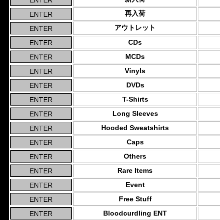
再入荷
アウトレット
CDs
MCDs
Vinyls
DVDs
T-Shirts
Long Sleeves
Hooded Sweatshirts
Caps
Others
Rare Items
Event
Free Stuff
Bloodcurdling ENT