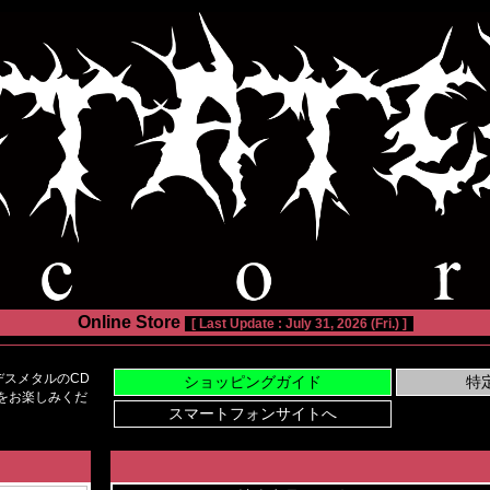
Online Store
[ Last Update : July 31, 2026 (Fri.) ]
スメタルのCD
い物をお楽しみくだ