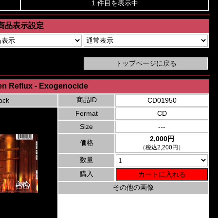
1 件目を表示中
商品表示設定
lien Reflux - Exogenocide
商品ID
ack
CD01950
Format
CD
Size
---
2,000円
価格
（税込2,200円）
数量
購入
その他の画像