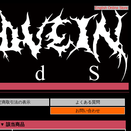
[
English Online Store
]
▼ 該当商品