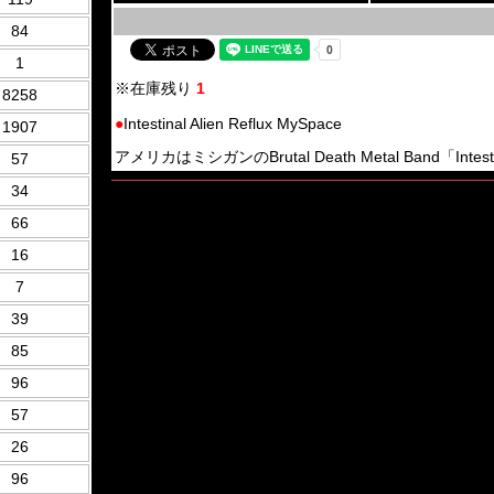
84
1
※在庫残り
1
8258
●
Intestinal Alien Reflux MySpace
1907
アメリカはミシガンのBrutal Death Metal Band「Intestin
57
34
66
16
7
39
85
96
57
26
96