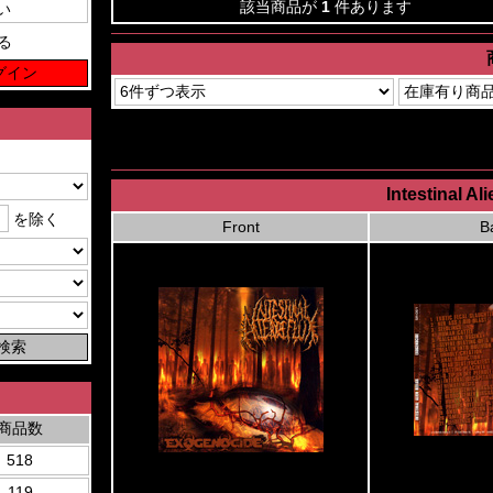
該当商品が
1
件あります
る
Intestinal A
を除く
Front
B
商品数
518
119