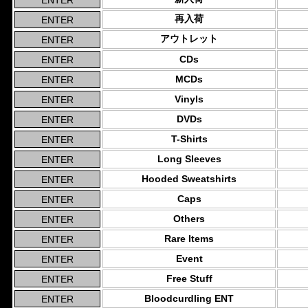
再入荷
アウトレット
CDs
MCDs
Vinyls
DVDs
T-Shirts
Long Sleeves
Hooded Sweatshirts
Caps
Others
Rare Items
Event
Free Stuff
Bloodcurdling ENT