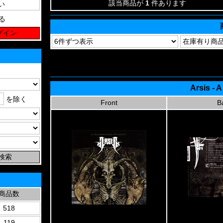
該当商品が
1
件あります
る
Arsis - A
を除く
Front
B
商品数
518
119