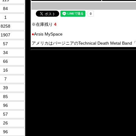
84
1
※在庫残り
4
8258
●
Arsis MySpace
1907
アメリカはバージニアのTechnical Death Metal Band「A
57
34
66
16
7
39
85
96
57
26
96