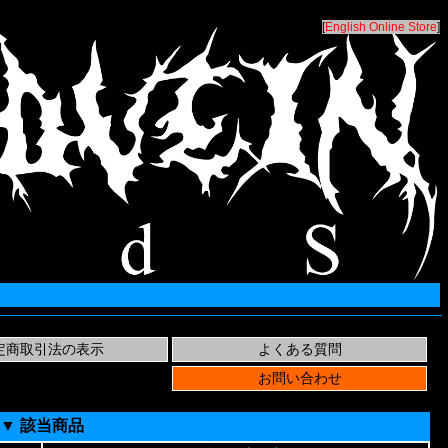
[
English Online Store
]
▼ 該当商品