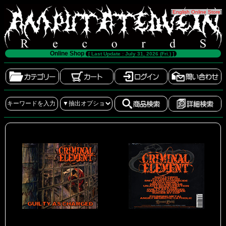
[
English Online Store
]
Online Shop
[ Last Update : July 31, 2026 (Fri.) ]