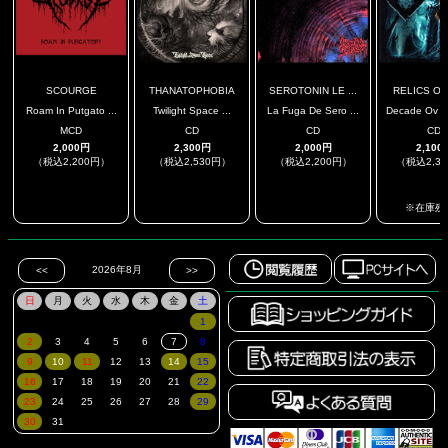
SCOURGE
THANATOPHOBIA
SEROTONIN LE ...
RELICS OF 
Roam In Putgato ...
Twilight Space ...
La Fuga De Sero ...
Decade Ov De
MCD
CD
CD
CD
2,000円
2,300円
2,000円
2,100
（税込2,200円）
（税込2,530円）
（税込2,200円）
（税込2,3
.
.
.
※在庫残