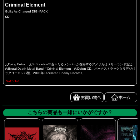
Criminal Element
Guilty As Charged DIGI-PACK
CD
元Dying Fetus、現Suffocation等蒼々たるメンバーが在籍するアメリカはメリーランド近辺
のBrutal Death Metal Band「Criminal Element」のDebut CD。ボーナストラック入りデジパ
ックヨーロッパ盤。2008年Lacerated Enemy Records。
Sold Out
こちらの商品も一緒にいかがですか？