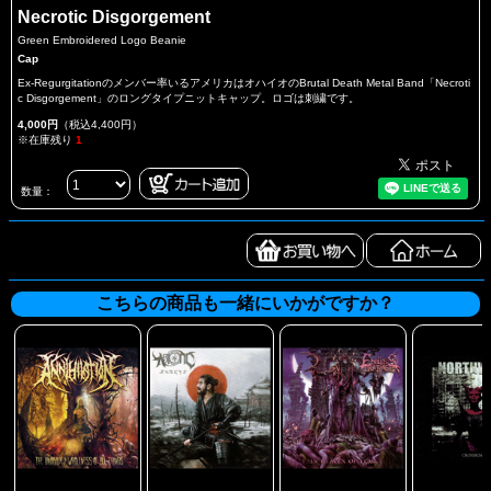
Necrotic Disgorgement
Green Embroidered Logo Beanie
Cap
Ex-Regurgitationのメンバー率いるアメリカはオハイオのBrutal Death Metal Band「Necroti
c Disgorgement」のロングタイプニットキャップ。ロゴは刺繍です。
4,000円
（税込4,400円）
※在庫残り
1
数量：
こちらの商品も一緒にいかがですか？