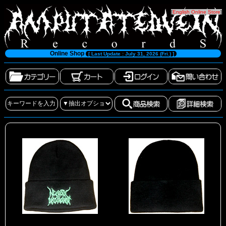
[
English Online Store
]
Online Shop
[ Last Update : July 31, 2026 (Fri.) ]