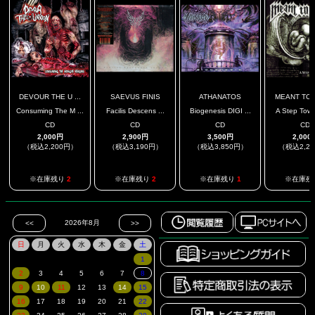
DEVOUR THE U ...
SAEVUS FINIS
ATHANATOS
MEANT TO S
Consuming The M ...
Facilis Descens ...
Biogenesis DIGI ...
A Step Towar
CD
CD
CD
CD
2,000円
2,900円
3,500円
2,000
（税込2,200円）
（税込3,190円）
（税込3,850円）
（税込2,2
※在庫残り
2
※在庫残り
2
※在庫残り
1
※在庫残