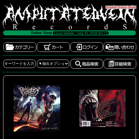
[
English Online Store
]
Online Shop
[ Last Update : July 31, 2026 (Fri.) ]