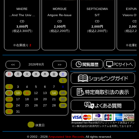
MAERE
MORGUE
SEPTICAEMIA
EXPUN
...And The Univ ...
Artgore Re-Issue
S/T
Visions Of
CD
CD
CD
CD
3,000円
2,000円
2,000円
2,000
（税込3,300円）
（税込2,200円）
（税込2,200円）
（税込2,2
.
.
※在庫残り
2
※在庫残
Amputated Vein Recordsのクレジットカード決済はイプシ
休業日
ロン株式会社の決済代行システムを利用しております。
© 2002 - 2026
Amputated Vein Records
.
All rights reserved.