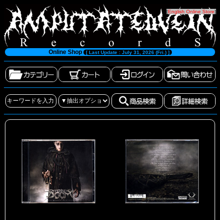
[
English Online Store
]
Online Shop
[ Last Update : July 31, 2026 (Fri.) ]