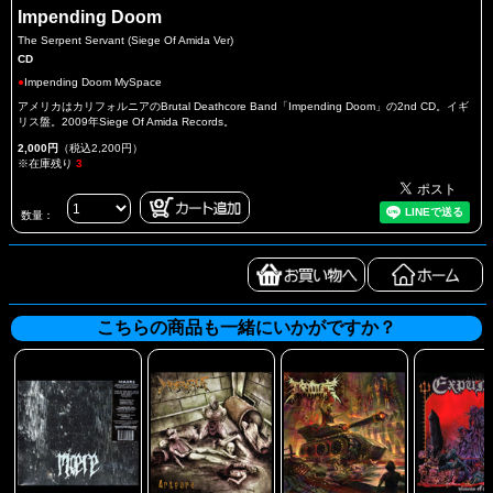
Impending Doom
The Serpent Servant (Siege Of Amida Ver)
CD
●
Impending Doom MySpace
アメリカはカリフォルニアのBrutal Deathcore Band「Impending Doom」の2nd CD。イギ
リス盤。2009年Siege Of Amida Records。
2,000円
（税込2,200円）
※在庫残り
3
数量：
こちらの商品も一緒にいかがですか？