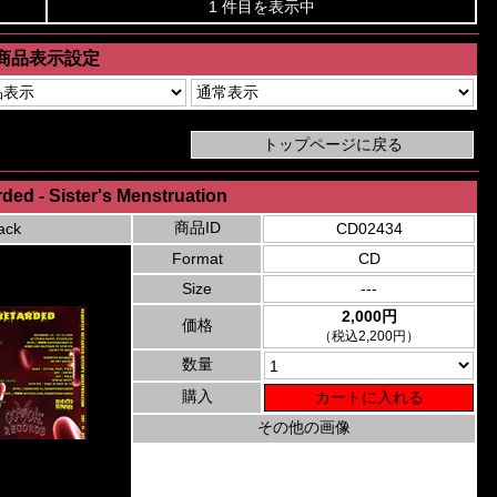
1 件目を表示中
商品表示設定
ed - Sister's Menstruation
商品ID
ack
CD02434
Format
CD
Size
---
2,000円
価格
（税込2,200円）
数量
購入
その他の画像