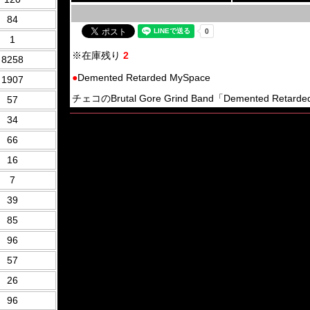
84
1
※在庫残り
2
8258
●
Demented Retarded MySpace
1907
チェコのBrutal Gore Grind Band「Demented Retard
57
34
66
16
7
39
85
96
57
26
96