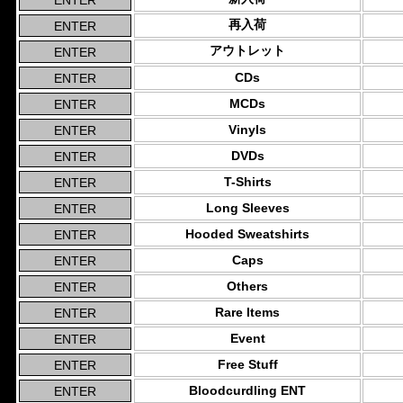
再入荷
アウトレット
CDs
MCDs
Vinyls
DVDs
T-Shirts
Long Sleeves
Hooded Sweatshirts
Caps
Others
Rare Items
Event
Free Stuff
Bloodcurdling ENT