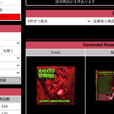
該当商品が
1
件あります
る
Demented Retard
を除く
Front
B
商品数
518
120