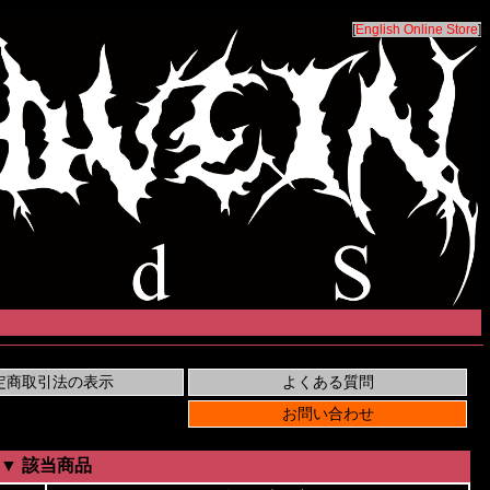
[
English Online Store
]
▼ 該当商品