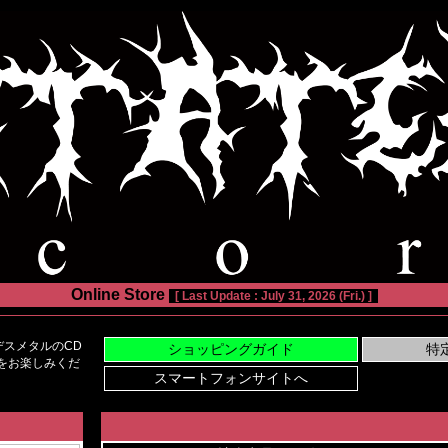
Online Store
[ Last Update : July 31, 2026 (Fri.) ]
スメタルのCD
い物をお楽しみくだ