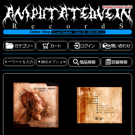
[
English Online Store
]
Online Shop
[ Last Update : July 31, 2026 (Fri.) ]