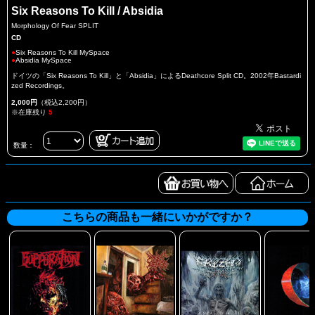
Six Reasons To Kill / Absidia
Morphology Of Fear SPLIT
CD
●
Six Reasons To Kill MySpace
●
Absidia MySpace
ドイツの「Six Reasons To Kill」と「Absidia」によるDeathcore Split CD。2002年Bastardi
zed Recordings。
2,000円
（税込2,200円）
※在庫残り
5
数量：
こちらの商品も一緒にいかがですか？