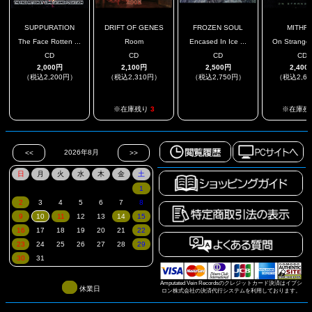
SUPPURATION
DRIFT OF GENES
FROZEN SOUL
MITHR
The Face Rotten ...
Room
Encased In Ice ...
On Strange
CD
CD
CD
CD
2,000円
2,100円
2,500円
2,400
（税込2,200円）
（税込2,310円）
（税込2,750円）
（税込2,6
.
.
※在庫残り
3
※在庫残
Amputated Vein Recordsのクレジットカード決済はイプシ
休業日
ロン株式会社の決済代行システムを利用しております。