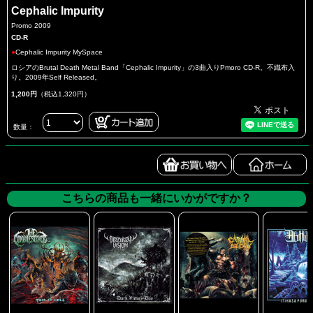
Cephalic Impurity
Promo 2009
CD-R
●
Cephalic Impurity MySpace
ロシアのBrutal Death Metal Band「Cephalic Impurity」の3曲入りPmoro CD-R。不織布入
り。2009年Self Released。
1,200円
（税込1,320円）
数量：
こちらの商品も一緒にいかがですか？