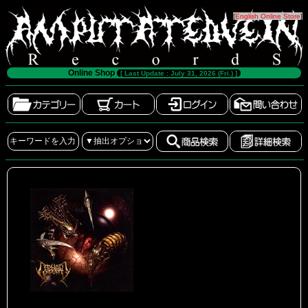
[
English Online Store
]
Online Shop
[ Last Update : July 31, 2026 (Fri.) ]