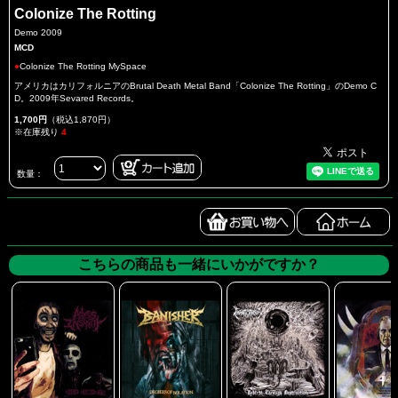
Colonize The Rotting
Demo 2009
MCD
●
Colonize The Rotting MySpace
アメリカはカリフォルニアのBrutal Death Metal Band「Colonize The Rotting」のDemo C
D。2009年Sevared Records。
1,700円
（税込1,870円）
※在庫残り
4
数量：
こちらの商品も一緒にいかがですか？