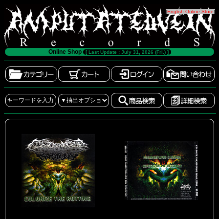
[
English Online Store
]
Online Shop
[ Last Update : July 31, 2026 (Fri.) ]