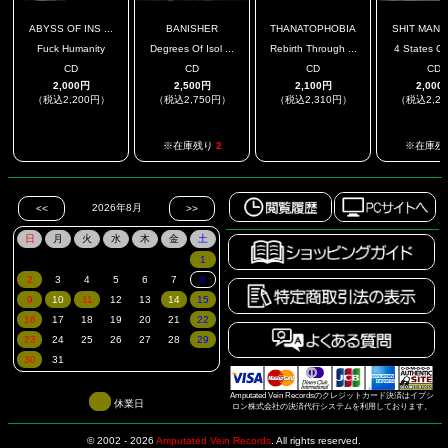
ABYSS OF INS ...
BANISHER
THANATOPHOBIA
SHIT MANIA
Fuck Humanity
Degrees Of Isol ...
Rebirth Through ...
4 States Of 
CD
CD
CD
CD
2,000円
2,500円
2,100円
2,000
（税込2,200円）
（税込2,750円）
（税込2,310円）
（税込2,2
.
.
※在庫残り
2
※在庫残
Amputated Vein Recordsのクレジットカード決済はイプシ
休業日
ロン株式会社の決済代行システムを利用しております。
© 2002 - 2026
Amputated Vein Records
.
All rights reserved.