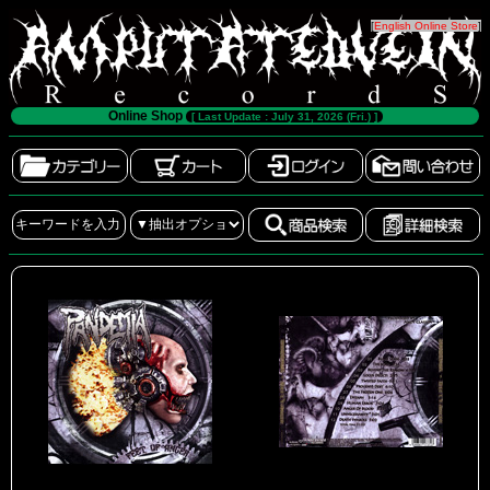
[
English Online Store
]
Online Shop
[ Last Update : July 31, 2026 (Fri.) ]