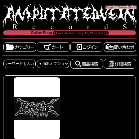
[
English Online Store
]
Online Shop
[ Last Update : July 31, 2026 (Fri.) ]