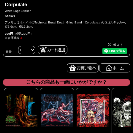
Corpulate
White Logo Sticker
Sticker
アメリカはオハイオのTechnical Brutal Death Grind Band「Corpulate」のロゴステッカー。
縦7.6cm、横15.2cm。
200円
（税込220円）
※在庫残り
3
数量：
こちらの商品も一緒にいかがですか？