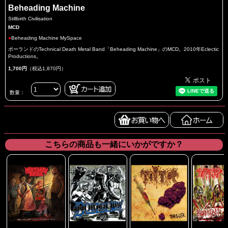
Beheading Machine
Stillbirth Civilisation
MCD
●
Beheading Machine MySpace
ポーランドのTechnical Death Metal Band「Beheading Machine」のMCD。2010年Eclectic
Productions。
1,700円
（税込1,870円）
数量：
こちらの商品も一緒にいかがですか？