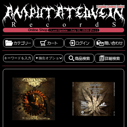
[
English Online Store
]
Online Shop
[ Last Update : July 31, 2026 (Fri.) ]