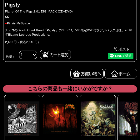
Pigsty
Planet Of The Pigs 2.01 DIGI-PACK (CD+DVD)
CD
●
Pigsty MySpace
チェコのDeath Grind Band「Pigsty」の3rd CD。500限定DVD付きデジパック仕様。2010
年Bizarre Leprous Productions。
2,400円
（税込2,640円）
数量：
こちらの商品も一緒にいかがですか？