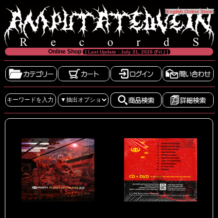
[
English Online Store
]
Online Shop
[ Last Update : July 31, 2026 (Fri.) ]