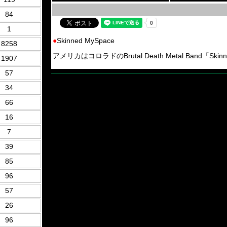
84
1
●
Skinned MySpace
8258
アメリカはコロラドのBrutal Death Metal Band「Skinne
1907
57
34
66
16
7
39
85
96
57
26
96