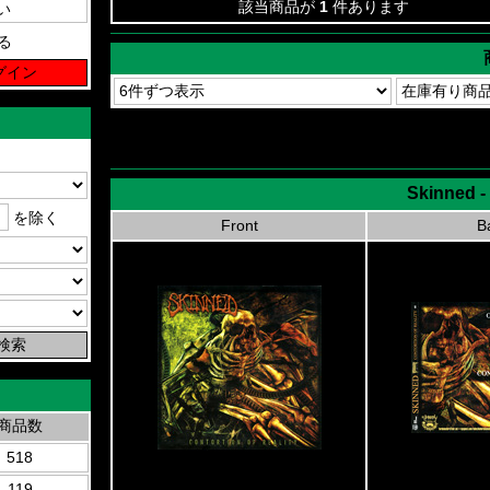
該当商品が
1
件あります
る
Skinned - 
を除く
Front
B
商品数
518
119