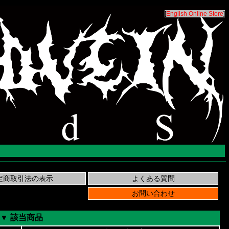
[
English Online Store
]
▼ 該当商品