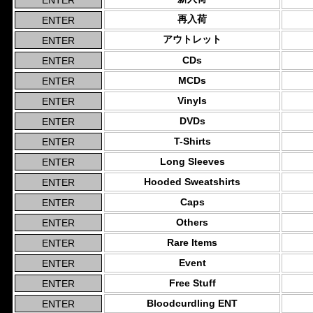
再入荷
アウトレット
CDs
MCDs
Vinyls
DVDs
T-Shirts
Long Sleeves
Hooded Sweatshirts
Caps
Others
Rare Items
Event
Free Stuff
Bloodcurdling ENT