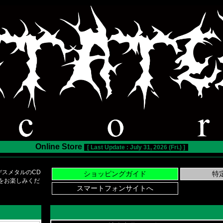
Online Store
[ Last Update : July 31, 2026 (Fri.) ]
スメタルのCD
い物をお楽しみくだ