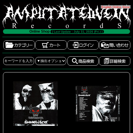
[
English Online Store
]
Online Shop
[ Last Update : July 31, 2026 (Fri.) ]