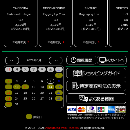
YAKISOBA
DECOMPOSING ...
SINTURY
SEPTICA
Subdued Eulogie ...
Digging Up Your ...
Disgorging The ...
S/T
CD
CD
CD
CD
2,100円
2,100円
2,100円
2,000
（税込2,310円）
（税込2,310円）
（税込2,310円）
（税込2,2
.
※在庫残り
5
※在庫残り
2
※在庫残り
3
Amputated Vein Recordsのクレジットカード決済はイプシ
休業日
ロン株式会社の決済代行システムを利用しております。
© 2002 - 2026
Amputated Vein Records
.
All rights reserved.