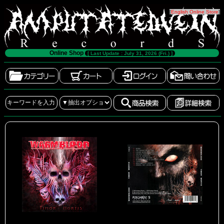
[
English Online Store
]
Online Shop
[ Last Update : July 31, 2026 (Fri.) ]