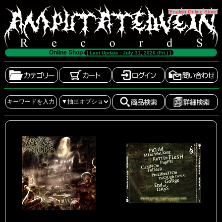
[
English Online Store
]
Online Shop
[ Last Update : July 31, 2026 (Fri.) ]