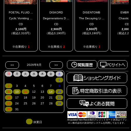
FOETAL FLUID ...
DISKORD
DISENTOMB
EMBR
Cyclic Vomiting ...
Degenerations D ...
The Decaying Li ...
Chaotic 
CD
CD
CD
CD
2,100円
2,900円
2,900円
2,000
（税込2,310円）
（税込3,190円）
（税込3,190円）
（税込2,2
.
※在庫残り
1
※在庫残り
2
※在庫残り
3
Amputated Vein Recordsのクレジットカード決済はイプシ
休業日
ロン株式会社の決済代行システムを利用しております。