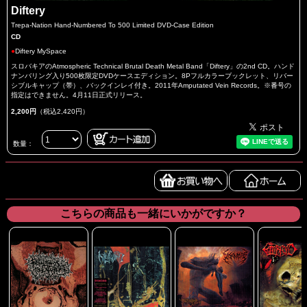
Diftery
Trepa-Nation Hand-Numbered To 500 Limited DVD-Case Edition
CD
●
Diftery MySpace
スロバキアのAtmospheric Technical Brutal Death Metal Band「Diftery」の2nd CD。ハンド
ナンバリング入り500枚限定DVDケースエディション。8Pフルカラーブックレット、リバー
シブルキャップ（帯）、バックインレイ付き。2011年Amputated Vein Records。※番号の
指定はできません。4月11日正式リリース。
2,200円
（税込2,420円）
数量：
こちらの商品も一緒にいかがですか？