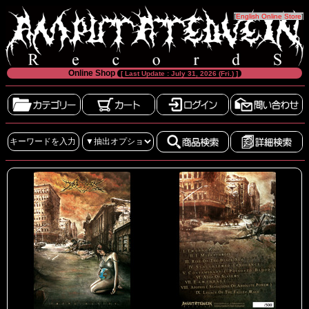
[
English Online Store
]
Online Shop
[ Last Update : July 31, 2026 (Fri.) ]