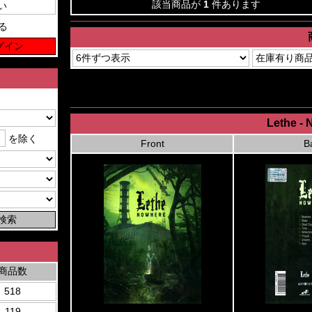
該当商品が
1
件あります
る
Lethe -
を除く
Front
B
商品数
518
119