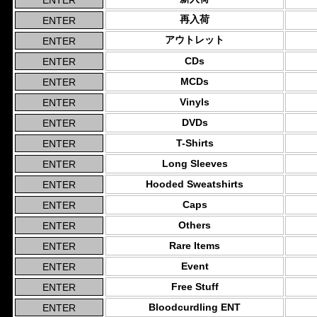
再入荷
アウトレット
CDs
MCDs
Vinyls
DVDs
T-Shirts
Long Sleeves
Hooded Sweatshirts
Caps
Others
Rare Items
Event
Free Stuff
Bloodcurdling ENT