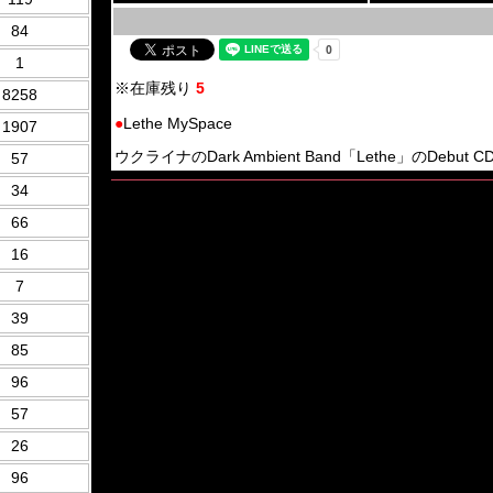
84
1
※在庫残り
5
8258
●
Lethe MySpace
1907
ウクライナのDark Ambient Band「Lethe」のDebut 
57
34
66
16
7
39
85
96
57
26
96