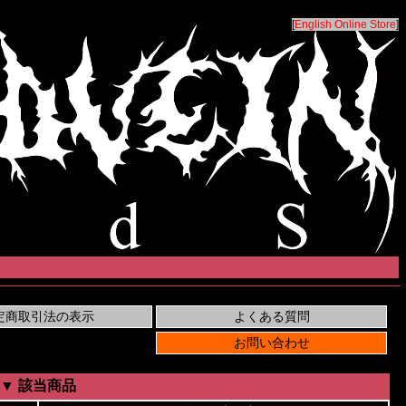
[
English Online Store
]
▼ 該当商品