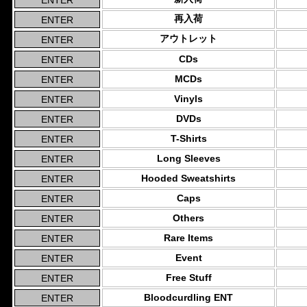
再入荷
アウトレット
CDs
MCDs
Vinyls
DVDs
T-Shirts
Long Sleeves
Hooded Sweatshirts
Caps
Others
Rare Items
Event
Free Stuff
Bloodcurdling ENT