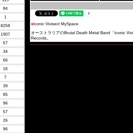
84
1
●
Iconic Vivisect MySpace
8258
オーストラリアのBrutal Death Metal Band「Iconic 
1907
Records。
57
34
66
16
7
39
85
96
57
26
96