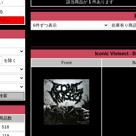
該当商品が
1
件あります
る
Iconic Vivisect -
を除く
Front
B
商品数
518
119