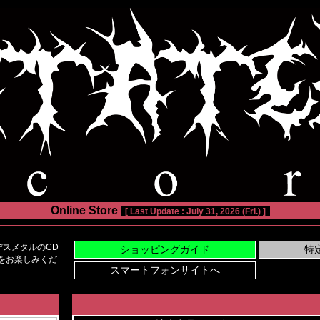
Online Store
[ Last Update : July 31, 2026 (Fri.) ]
スメタルのCD
い物をお楽しみくだ