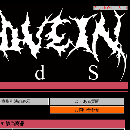
[
English Online Store
]
▼ 該当商品