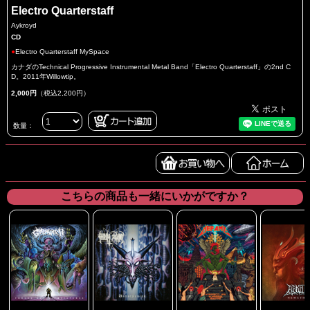
Electro Quarterstaff
Aykroyd
CD
●
Electro Quarterstaff MySpace
カナダのTechnical Progressive Instrumental Metal Band「Electro Quarterstaff」の2nd C
D。2011年Willowtip。
2,000円
（税込2,200円）
数量：
こちらの商品も一緒にいかがですか？