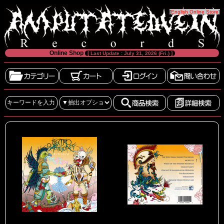
[
English Online Store
]
Online Shop
[ Last Update : July 31, 2026 (Fri.) ]