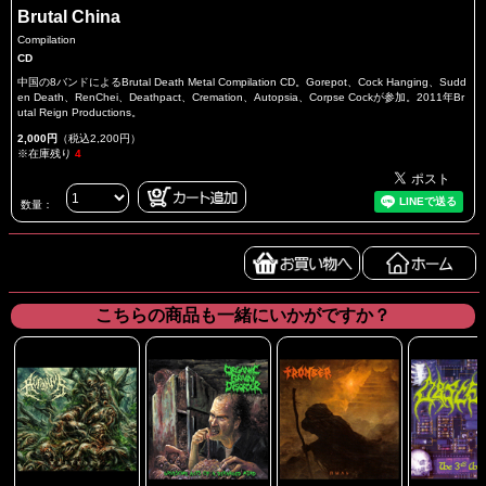
Brutal China
Compilation
CD
中国の8バンドによるBrutal Death Metal Compilation CD。Gorepot、Cock Hanging、Sudd
en Death、RenChei、Deathpact、Cremation、Autopsia、Corpse Cockが参加。2011年Br
utal Reign Productions。
2,000円
（税込2,200円）
※在庫残り
4
数量：
こちらの商品も一緒にいかがですか？