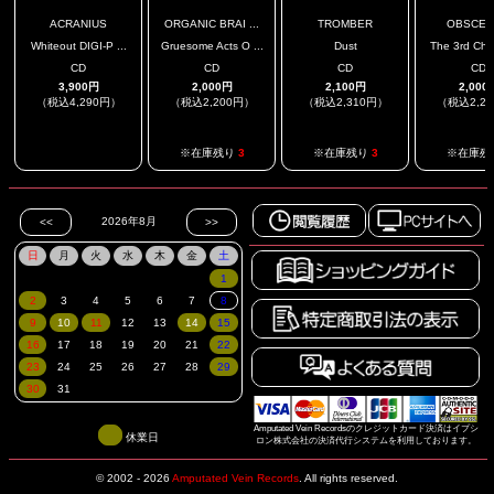
ACRANIUS
ORGANIC BRAI ...
TROMBER
OBSCEN
Whiteout DIGI-P ...
Gruesome Acts O ...
Dust
The 3rd Chap
CD
CD
CD
CD
3,900円
2,000円
2,100円
2,000
（税込4,290円）
（税込2,200円）
（税込2,310円）
（税込2,2
.
※在庫残り
3
※在庫残り
3
※在庫残
Amputated Vein Recordsのクレジットカード決済はイプシ
休業日
ロン株式会社の決済代行システムを利用しております。
© 2002 - 2026
Amputated Vein Records
.
All rights reserved.