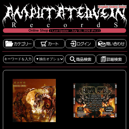
[
English Online Store
]
Online Shop
[ Last Update : July 31, 2026 (Fri.) ]