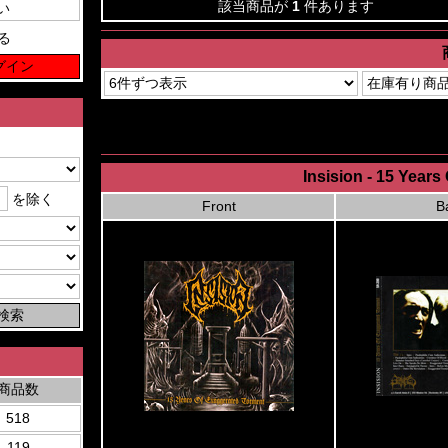
該当商品が
1
件あります
る
Insision - 15 Year
を除く
Front
B
商品数
518
119