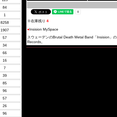
84
1
※在庫残り
4
8258
●
Insision MySpace
1907
スウェーデンのBrutal Death Metal Band「Insisio
57
Records。
34
66
16
7
39
85
96
57
26
96