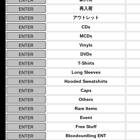
再入荷
アウトレット
CDs
MCDs
Vinyls
DVDs
T-Shirts
Long Sleeves
Hooded Sweatshirts
Caps
Others
Rare Items
Event
Free Stuff
Bloodcurdling ENT