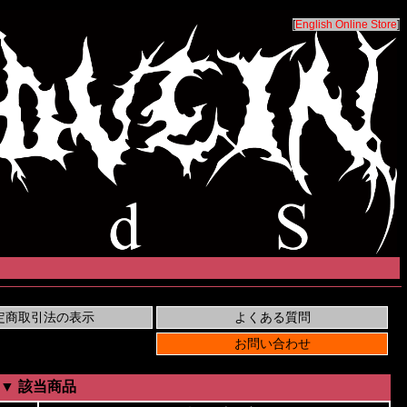
[
English Online Store
]
▼ 該当商品